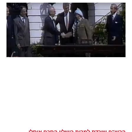
הרש"פ שורדת למרות כישלון הסכם אוסלו