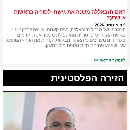
האם חזבאללה משנה את גישתו לסוריה בראשות
א-שרע?
9 ב אוגוסט 2026
הצהרתו של מזכ"ל חיזבאללה, נעים קאסם, עשויה לסמן שינוי
בגישת הארגון כלפי סוריה מאז נפילת משטר אסד. גורמים
ביטחוניים מעריכים כי הארגון מבקש להפחית את הלחץ המופעל
עליו ולמנוע פתיחת חזית נוספת מול דמשק.
להמשך קריאה >>
הזירה הפלסטינית
ע
א
ש
ת
ש
ב
נ