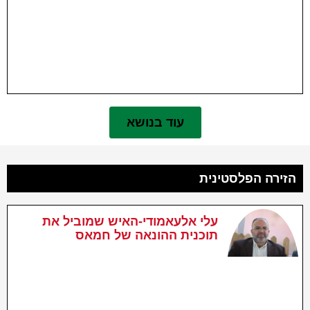
ה
א
ס
ה
ש
י
עוד בנושא
הזירה הפלסטינית
עלי אלעאמודי-האיש שמוביל את
תוכנית ההונאה של חמאס