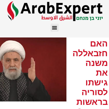
האם
חזבאללה
משנה
את
גישתו
לסוריה
בראשות