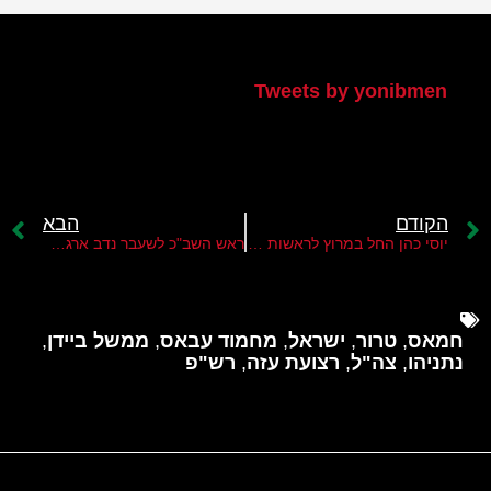
הטוויטר שלי
Tweets by yonibmen
הקודם
הבא
יוסי כהן החל במרוץ לראשות הממשלה
ראש השב"כ לשעבר נדב ארגמן ייחקר במשטרה אך ספק רב אם יועמד לדין
חמאס
,
טרור
,
ישראל
,
מחמוד עבאס
,
ממשל ביידן
,
נתניהו
,
צה"ל
,
רצועת עזה
,
רש"פ