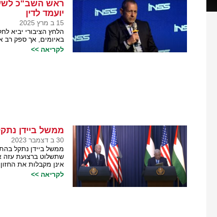
ראש השב"כ לשעב
יועמד לדין
15 ב מרץ 2025
הלחץ הציבורי יביא ל
באיומים, אך ספק רב 
לקריאה >>
ממשל ביידן נתק
30 ב דצמבר 2023
ממשל ביידן נתקל בהת
שתשלוט ברצועת עזה א
אינן מקבלות את החזון
לקריאה >>