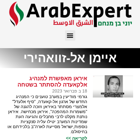
איימן אל-זוואהירי
איראן מאפשרת למנהיג
אלקאעדה להסתתר בשטחה
18 ב פברואר 2023
גורמי מודיעין במערב טוענים כי המנהיג
החדש של ארגון אל-קאעדה, "סיף אלעדל"
אלמצרי מסתתר באיראן וזוכה להגנה של
"משמרות המהפכה", איראן מכחישה. איראן
נותנת מקלט לרבי מחבלים והגיעה העת
שמדינות המערב יטילו עליה סנקציות
נוספות,ישראל מסייעת לארה"ב בלכידתם או
בחיסולם.
לקריאה >>