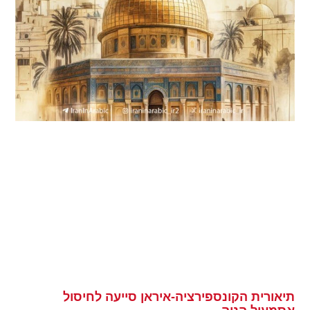
תיאורית הקונספירציה-איראן סייעה לחיסול