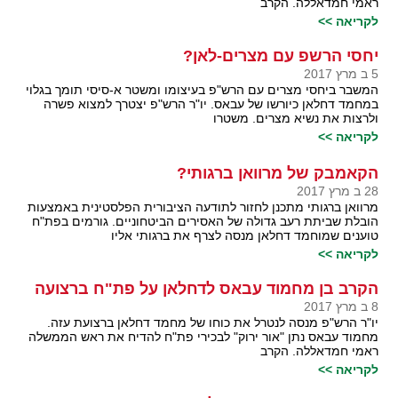
ראמי חמדאללה. הקרב
לקריאה >>
יחסי הרשפ עם מצרים-לאן?
5 ב מרץ 2017
המשבר ביחסי מצרים עם הרש"פ בעיצומו ומשטר א-סיסי תומך בגלוי
במחמד דחלאן כיורשו של עבאס. יו"ר הרש"פ יצטרך למצוא פשרה
ולרצות את נשיא מצרים. משטרו
לקריאה >>
הקאמבק של מרוואן ברגותי?
28 ב מרץ 2017
מרוואן ברגותי מתכנן לחזור לתודעה הציבורית הפלסטינית באמצעות
הובלת שביתת רעב גדולה של האסירים הביטחוניים. גורמים בפת"ח
טוענים שמוחמד דחלאן מנסה לצרף את ברגותי אליו
לקריאה >>
הקרב בן מחמוד עבאס לדחלאן על פת"ח ברצועה
8 ב מרץ 2017
יו"ר הרש"פ מנסה לנטרל את כוחו של מחמד דחלאן ברצועת עזה.
מחמוד עבאס נתן "אור ירוק" לבכירי פת"ח להדיח את ראש הממשלה
ראמי חמדאללה. הקרב
לקריאה >>