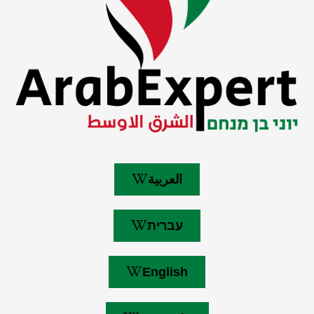
العربية
עברית
English