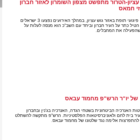
עציון-הטרור מתפשט מצפון השומרון לאזור חברון
זי חמאס
לפנות בבוקר נמנעו שני פיגועי תופת באזור גוש עציון, במהלך האירועים נפצעו 3 ישראלים
ל הטיל כתר על העיר חברון וביחד עם השב"כ הוא מנסה לעלות על
שהפעילה את המחבלים.
 של יו"ר הרש"פ מחמוד עבאס
 האנרכיה הביטחונית בשטחי הגדה, האנרכיה בג'נין ובחברון
יר בית לחם ולאוניברסיטאות הפלסטיניות. הרש"פ מתקשה להשתלט
להתפרצות אלימה נגד שלטונו של מחמוד עבאס.