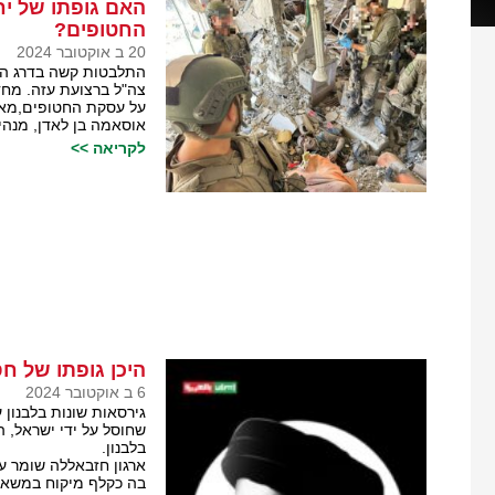
האם גופתו של יח
החטופים?
20 ב אוקטובר 2024
התלבטות קשה בדרג המד
צה"ל ברצועת עזה. מחד
על עסקת החטופים,מאיד
אוסאמה בן לאדן, מנהי
לקריאה >>
היכן גופתו של ח
6 ב אוקטובר 2024
גירסאות שונות בלבנון
שחוסל על ידי ישראל, 
בלבנון.
ארגון חזבאללה שומר 
בה כקלף מיקוח במשא 