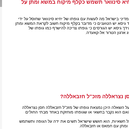
יא סינוואר תשמש כקלף מיקוח במשא ומתן על
יני בישראל מה לעשות עם גופתו של יחיא סינוואר שחוסל על ידי
 גיסא יש הטוענים כי מדובר בקלף מיקוח חשוב לקראת המשא ומתן
ך גיסא יש הגורסים כי גופתו צריכה להישרף כמו גופתו של
ג ארגון הטרור אל-קאעדה.
סן נצראללה מזכ"ל חזבאללה?
 על השאלה היכן נמצאת גופתו של מזכ"ל חזבאללה חסן נצראללה
האם הוא נקבר בחשאי או שגופתו מוחזקת באחד מבתי החולים
על חשאיות, הוא חושש שישראל תשים את ידה על הגופה ותשתמש
ומתן עם חמאס או חזבאללה.