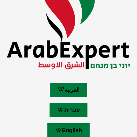
العربية
עברית
English