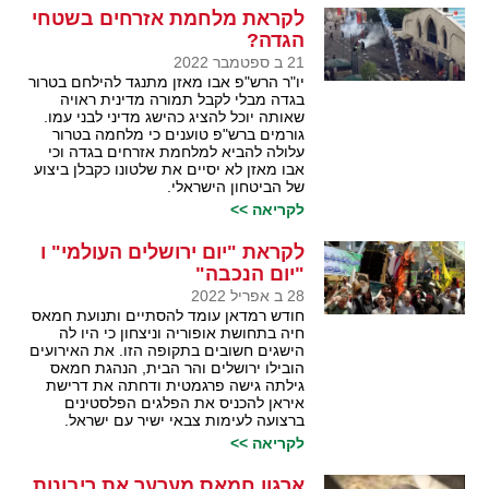
לקראת מלחמת אזרחים בשטחי
הגדה?
21 ב ספטמבר 2022
יו"ר הרש"פ אבו מאזן מתנגד להילחם בטרור
בגדה מבלי לקבל תמורה מדינית ראויה
שאותה יוכל להציג כהישג מדיני לבני עמו.
גורמים ברש"פ טוענים כי מלחמה בטרור
עלולה להביא למלחמת אזרחים בגדה וכי
אבו מאזן לא יסיים את שלטונו כקבלן ביצוע
של הביטחון הישראלי.
לקריאה >>
לקראת "יום ירושלים העולמי" ו
"יום הנכבה"
28 ב אפריל 2022
חודש רמדאן עומד להסתיים ותנועת חמאס
חיה בתחושת אופוריה וניצחון כי היו לה
הישגים חשובים בתקופה הזו. את האירועים
הובילו ירושלים והר הבית, הנהגת חמאס
גילתה גישה פרגמטית ודחתה את דרישת
איראן להכניס את הפלגים הפלסטינים
ברצועה לעימות צבאי ישיר עם ישראל.
לקריאה >>
ארגון חמאס מערער את ריבונות