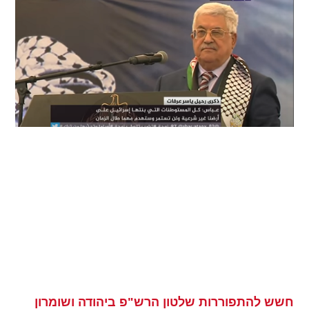
חשש להתפוררות שלטון הרש"פ ביהודה ושומרון