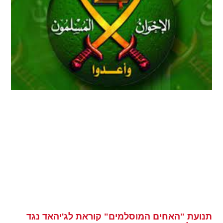
תנועת "האחים המוסלמים" קוראת לג'יהאד נגד