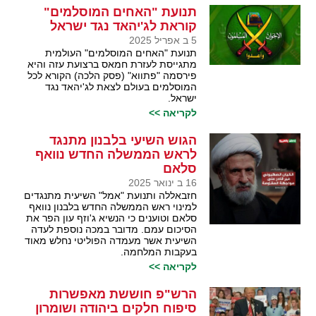
תנועת "האחים המוסלמים"
קוראת לג'יהאד נגד ישראל
5 ב אפריל 2025
תנועת "האחים המוסלמים" העולמית
מתגייסת לעזרת חמאס ברצועת עזה והיא
פירסמה "פתווא" (פסק הלכה) הקורא לכל
המוסלמים בעולם לצאת לג'יהאד נגד
ישראל.
לקריאה >>
הגוש השיעי בלבנון מתנגד
לראש הממשלה החדש נוואף
סלאם
16 ב ינואר 2025
חזבאללה ותנועת "אמל" השיעית מתנגדים
למינוי ראש הממשלה החדש בלבנון נוואף
סלאם וטוענים כי הנשיא ג'וזף עון הפר את
הסיכום עמם. מדובר במכה נוספת לעדה
השיעית אשר מעמדה הפוליטי נחלש מאוד
בעקבות המלחמה.
לקריאה >>
הרש"פ חוששת מאפשרות
סיפוח חלקים ביהודה ושומרון