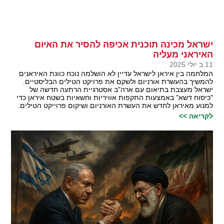
ישראל מכינה תוכנית אכיפה להסיר את האיום
האיראני מעליה
11 ב יולי 2025
המלחמה בין איראן לישראל עדיין לא הושלמה נוכח כוונת האיראנים
להמשיך בהעשרת אורניום ולשקם את פרויקט הטילים הבליסטיים.
ישראל מעצבת בתיאום עם ארה"ב אסטרגיית הרתעה חדשה של
"כיסוח דשא" באמצעות התקפות אוויריות וחשאיות בשטח איראן כדי
למנוע מאיראן לחדש את העשרת האורניום ושיקום פרוייקט הטילים.
לקריאה >>