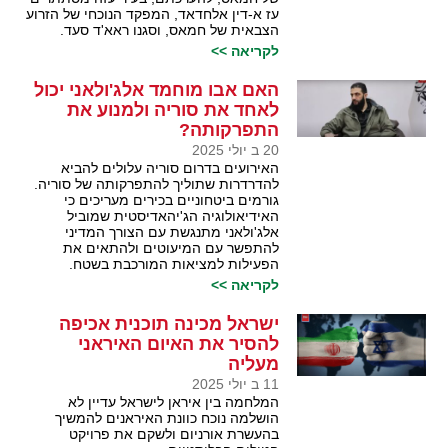
עז א-דין אלחדאד, המפקד הנוכחי של הזרוע
הצבאית של חמאס, וסגנו ראא'ד סעד.
לקריאה >>
האם אבו מוחמד אלג'ולאני יכול
לאחד את סוריה ולמנוע את
התפרקותה?
20 ב יולי 2025
האירועים בדרום סוריה עלולים להביא
להדרדרות שתוליך להתפרקותה של סוריה.
גורמים ביטחוניים בכירים מעריכים כי
האידיאולוגיה הג'יהאדיסטית שמוביל
אלג'ולאני מתנגשת עם הצורך המדיני
להתפשר עם המיעוטים ולהתאים את
הפעילות למציאות המורכבת בשטח.
לקריאה >>
ישראל מכינה תוכנית אכיפה
להסיר את האיום האיראני
מעליה
11 ב יולי 2025
המלחמה בין איראן לישראל עדיין לא
הושלמה נוכח כוונת האיראנים להמשיך
בהעשרת אורניום ולשקם את פרויקט