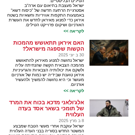
הטילים הבליסטיים.
ישראל מעצבת בתיאום עם ארה"ב
אסטרגיית הרתעה חדשה של "כיסוח דשא"
באמצעות התקפות אוויריות וחשאיות בשטח
איראן כדי למנוע מאיראן לחדש את העשרת
האורניום ושיקום פרוייקט הטילים.
לקריאה >>
האם איראן תתאושש מהמכות
הקשות שספגה מישראל?
30 ב יוני 2025
ישראל נחושה למנוע מאיראן להתאושש
מהמכה הצבאית הקשה שהנחיתה עליה
ולשקם את יכולותיה הצבאיות והגרעיניות.
איראן טוענת שבידיה יש כמות של אורניום
מעושר וכי היא נחושה להמשיך ולהעשיר
אורניום.
לקריאה >>
אלג'ולאני מדכא בכוח את המרד
של תומכי בשאר אסד בעדה
העלווית
8 ב מרץ 2025
ישראל עוקבת אחרי מעשי הטבח שמבצע
המשטר החדש בסוריה בבני העדה העלווית