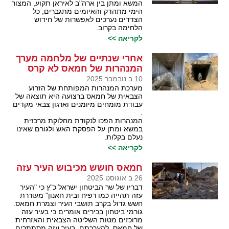
המשא ומתן בין ארה"ב לאיראן תקוע, המצור
הימי מתהדק והאיומים מתגברים, כל
הצדדים נערכים לאפשרות של חידוש
הלחימה בקרוב.
לקריאה >>
אחרי שנתיים של מלחמה מערך
המנהרות של חמאס לא קרס
10 ב נובמבר 2025
מערכת המנהרות המפותחת של הזרוע
הצבאית של חמאס ברצועה היא תוצאה של
עבודת מומחים מיומנים וארגון צבאי מקדים
.
המנהרות הפכו לנקודת מחלוקת מרכזית
במשא ומתן על הפסקת האש ולגורם שאינו
נעלם בקלות.
לקריאה >>
חמאס חושש מכיבוש העיר עזה
26 ב אוגוסט 2025
דבריו של שר הביטחון ישראל כ"ץ כי "העיר
עזה תהייה כמו רפיח ובית חאנון" מעוררת
חשש גדול בקרב תושבי העיר וצמרת חמאס.
גורמי ביטחון בכירים אומרים כי בעיר עזה
מרוכזים מטות השליטה הצבאית והאזרחית
של חמאס, להערכתם, בעיר עזה מסתתרים