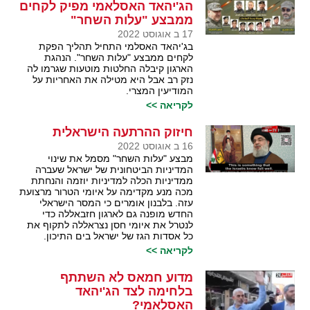
הג'יהאד האסלאמי מפיק לקחים
ממבצע "עלות השחר"
17 ב אוגוסט 2022
בג'יהאד האסלמי התחיל תהליך הפקת
לקחים ממבצע "עלות השחר". הנהגת
הארגון קיבלה החלטות מוטעות שגרמו לה
נזק רב אבל היא מטילה את האחריות על
המודיעין המצרי.
לקריאה >>
חיזוק ההרתעה הישראלית
16 ב אוגוסט 2022
מבצע "עלות השחר" מסמל את שינוי
המדיניות הביטחונית של ישראל שעברה
ממדיניות הכלה למדיניות יוזמה והנחתת
מכה מנע מקדימה על איומי הטרור מרצועת
עזה. בלבנון אומרים כי המסר הישראלי
החדש מופנה גם לארגון חזבאללה כדי
לנטרל את איומי חסן נצראללה לתקוף את
כל אסדות הגז של ישראל בים התיכון.
לקריאה >>
מדוע חמאס לא השתתף
בלחימה לצד הג'יהאד
האסלאמי?