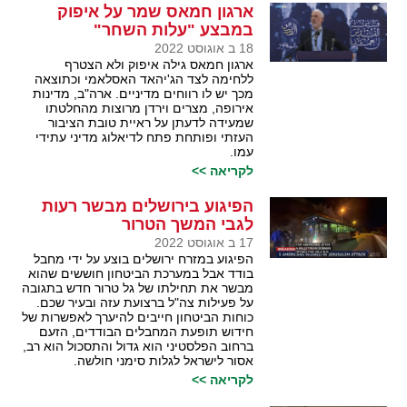
ארגון חמאס שמר על איפוק
במבצע "עלות השחר"
18 ב אוגוסט 2022
ארגון חמאס גילה איפוק ולא הצטרף
ללחימה לצד הג'יהאד האסלאמי וכתוצאה
מכך יש לו רווחים מדיניים. ארה"ב, מדינות
אירופה, מצרים וירדן מרוצות מהחלטתו
שמעידה לדעתן על ראיית טובת הציבור
העזתי ופותחת פתח לדיאלוג מדיני עתידי
עמו.
לקריאה >>
הפיגוע בירושלים מבשר רעות
לגבי המשך הטרור
17 ב אוגוסט 2022
הפיגוע במזרח ירושלים בוצע על ידי מחבל
בודד אבל במערכת הביטחון חוששים שהוא
מבשר את תחילתו של גל טרור חדש בתגובה
על פעילות צה"ל ברצועת עזה ובעיר שכם.
כוחות הביטחון חייבים להיערך לאפשרות של
חידוש תופעת המחבלים הבודדים, הזעם
ברחוב הפלסטיני הוא גדול והתסכול הוא רב,
אסור לישראל לגלות סימני חולשה.
לקריאה >>