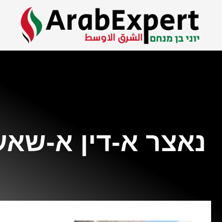
נאצר א-דין א-שאע