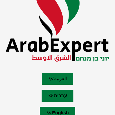
العربية
עברית
English