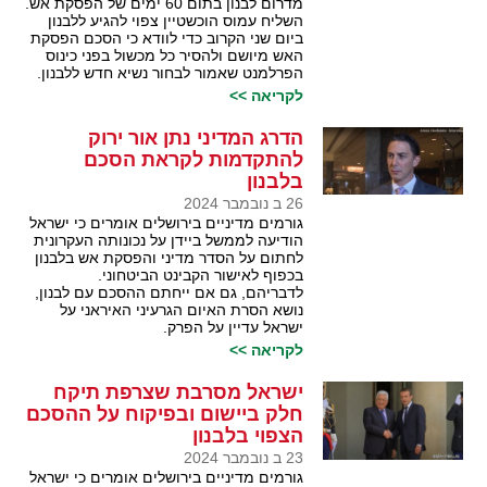
מדרום לבנון בתום 60 ימים של הפסקת אש.
השליח עמוס הוכשטיין צפוי להגיע ללבנון
ביום שני הקרוב כדי לוודא כי הסכם הפסקת
האש מיושם ולהסיר כל מכשול בפני כינוס
הפרלמנט שאמור לבחור נשיא חדש ללבנון.
לקריאה >>
הדרג המדיני נתן אור ירוק
להתקדמות לקראת הסכם
בלבנון
26 ב נובמבר 2024
גורמים מדיניים בירושלים אומרים כי ישראל
הודיעה לממשל ביידן על נכונותה העקרונית
לחתום על הסדר מדיני והפסקת אש בלבנון
בכפוף לאישור הקבינט הביטחוני.
לדבריהם, גם אם ייחתם ההסכם עם לבנון,
נושא הסרת האיום הגרעיני האיראני על
ישראל עדיין על הפרק.
לקריאה >>
ישראל מסרבת שצרפת תיקח
חלק ביישום ובפיקוח על ההסכם
הצפוי בלבנון
23 ב נובמבר 2024
גורמים מדיניים בירושלים אומרים כי ישראל