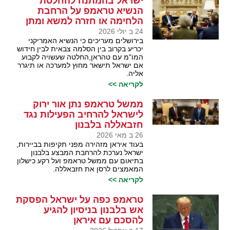
ישראל בהמתנה להחלטת
הנשיא טראמפ על הרחבת
הלחימה או חזרה למשא ומתן
24 ב יולי 2026
בירושלים מעריכים כי הנשיא האמריקני
יכריע בקרוב בין הסלמה צבאית לבין חידוש
המו"מ עם טהראן,החלטה שעשויה לקבוע
אם ישראל תישאר מחוץ למערכה או תיגרר
אליה.
לקריאה >>
ממשל טראמפ נתן אור ירוק
לישראל להרחיב הפעילות נגד
חזבאללה בלבנון
26 ב מאי 2026
בעוד איראן מזהירה מפני תקיפות בביירות,
ישראל נערכת להרחבת המבצע בלבנון
בתיאום עם ממשל טראמפ ועל רקע כישלון
המאמצים לרסן את חזבאללה.
לקריאה >>
טראמפ כפה על ישראל הפסקת
אש בלבנון בניסיון להגיע
להסכם עם איראן