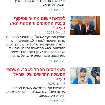
כדי להציג את תוכניתו להגברת הלחץ
הצבאי על חמאס.
לקריאה >>
לקראת יישום מתווה ווטיקוף
בעניין החטופים והפסקת האש
בעזה?
2 ב יולי 2025
מאמץ אמריקני ישראלי אינטנסיבי לקדם את
מתווה וויטקוף לשחרור 10 חטופים חיים
והשגת הפסקת אש של 60 ימים בדרך לסיום
המלחמה. ראש הממשלה נתניהו יכנס את
הקבינט הביטחוני לדון בנושא לפני יציאתו
לוושינגטון, ארגון חמאס שומר על שתיקה.
לקריאה >>
כשמחסום הפחד נשבר: משתפי
הפעולה החדשים של ישראל
בעזה
6 ב יוני 2025
היחלשות חמאס מביאה עשרות צעירים
לשתף פעולה עם השב"כ – ויאסר אבו שבאב
הוא רק הסימפטום.
לקריאה >>