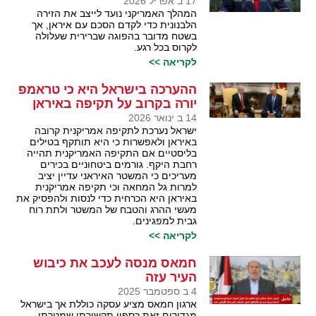
17 ב אפריל 2026
המהלך האמריקני נועד לייצב את הזירה
הלבנונית כדי לקדם הסכם עם איראן, אך
בשטח מדובר בהפוגה שברירית שעלולה
לקרוס בכל רגע.
לקריאה >>
ההערכה בישראל היא כי טראמפ
יורה בקרוב על תקיפה באיראן
14 ב ינואר 2026
ישראל נערכת לתקיפה אמריקנית קרובה
באיראן ולאפשרות כי היא תותקף בטילים
בליסטיים אם התקיפה האמריקנית תהייה
רחבת היקף. גורמים ביטחוניים בכירים
מעריכים כי המשטר האיראני עדיין יציב
למרות גל המחאה וכי תקיפה אמריקנית
באיראן היא הכרחית כדי לנסות ולהפסיק את
מעשי ההרג והטבח של המשטר ולתת רוח
גבית למפגינים.
לקריאה >>
חמאס מנסה לעכב את כיבוש
העיר עזה
4 ב ספטמבר 2025
ארגון חמאס מציע עסקה כוללת אך בישראל
מגדירים זאת כספין תקשורתי שמטרתו