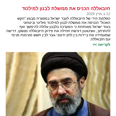
חזבאללה הכניס את ממשלת לבנון למילכוד
12 ב מרץ 2026
הסלמת הירי של חיזבאללה לעבר ישראל במסגרת מבצע "הקש
האכול" הכניסה את ממשלת לבנון למילכוד פוליטי וביטחוני.
בעוד ישראל מאותתת כי המערכה בלבנון עלולה להימשך ואף
להתרחב, וושינגטון דורשת תחילה את פירוק חיזבאללה מנשקו, דרישה
שמעמידה את ביירות בין לחץ חיצוני גובר לבין חשש מעימות פנימי
עם חזבאללה.
לקריאה >>