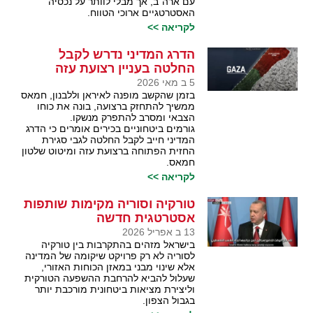
עם ארה"ב, אך מבלי לוותר על נכסיה
האסטרטגיים ארוכי הטווח.
לקריאה >>
הדרג המדיני נדרש לקבל
החלטה בעניין רצועת עזה
5 ב מאי 2026
בזמן שהקשב מופנה לאיראן וללבנון, חמאס
ממשיך להתחזק ברצועה, בונה את כוחו
הצבאי ומסרב להתפרק מנשקו.
גורמים ביטחוניים בכירים אומרים כי הדרג
המדיני חייב לקבל החלטה לגבי סגירת
החזית הפתוחה ברצועת עזה ומיטוט שלטון
חמאס.
לקריאה >>
טורקיה וסוריה מקימות שותפות
אסטרטגית חדשה
13 ב אפריל 2026
בישראל מזהים בהתקרבות בין טורקיה
לסוריה לא רק פרויקט שיקומה של המדינה
אלא שינוי מבני במאזן הכוחות האזורי,
שעלול להביא להרחבת ההשפעה הטורקית
וליצירת מציאות ביטחונית מורכבת יותר
בגבול הצפון.