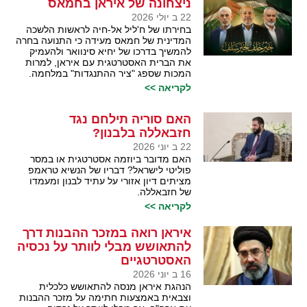
ניצחונה של איראן בחמאס
22 ב יולי 2026
בחירתו של ח'ליל אל-חיה לראשות הלשכה
המדינית של חמאס מעידה כי התנועה בחרה
להמשיך בדרכו של יחיא סינוואר ולהעמיק
את הברית האסטרטגית עם איראן, למרות
המכות שספג "ציר ההתנגדות" במלחמה.
לקריאה >>
האם סוריה תילחם נגד
חזבאללה בלבנון?
22 ב יוני 2026
האם מדובר ביוזמה אסטרטגית או במסר
פוליטי לישראל? דבריו של הנשיא טראמפ
מציתים דיון אזורי על עתיד לבנון ומעמדו
של חזבאללה.
לקריאה >>
איראן רואה במזכר ההבנות דרך
להתאושש מבלי לוותר על נכסיה
האסטרטגיים
16 ב יוני 2026
הנהגת איראן מנסה להתאושש כלכלית
וצבאית באמצעות חתימה על מזכר ההבנות