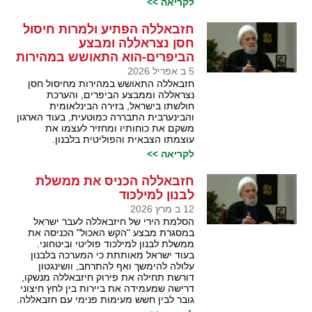
לקריאה >>
חזבאללה הפתיע ולמרות חיסול
חסן נצראללה ומבצע
הביפרים-הוא התאושש במהירות
5 ב אפריל 2026
חזבאללה התאושש במהירות מחיסול חסן
נצראללה וממבצע הביפרים, והערכת
חולשתו בישראל, בזירה הבינלאומית
והבינערבית התבררה כמוטעית, בעוד הארגון
משקם את כוחותיו ומחזיר לעצמו את
עוצמתו הצבאית והפוליטית בלבנון.
לקריאה >>
חזבאללה הכניס את ממשלת
לבנון למילכוד
12 ב מרץ 2026
הסלמת הירי של חיזבאללה לעבר ישראל
במסגרת מבצע "הקש האכול" הכניסה את
ממשלת לבנון למילכוד פוליטי וביטחוני.
בעוד ישראל מאותתת כי המערכה בלבנון
עלולה להימשך ואף להתרחב, וושינגטון
דורשת תחילה את פירוק חיזבאללה מנשקו,
דרישה שמעמידה את ביירות בין לחץ חיצוני
גובר לבין חשש מעימות פנימי עם חזבאללה.