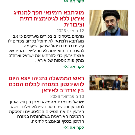
לקריאה >>
מוג'תבא ח'מינאי הפך למנהיג
איראן ללא לגיטימציה דתית
וציבורית
12 ב מרץ 2026
גורמים ביטחוניים בכירים מעריכים כי אם
מוג'תבא ח'מינאי לא יחוסל בקרוב צפויים לו
קשיים רבים בניהול איראן ושיקומה.
להערכתם, הוא ינסה לעבור לייצור מהיר של
פצצת גרעין כדי להרתיע את ישראל וארה"ב
מתקיפות נוספות של איראן.
לקריאה >>
ראש הממשלה נתניהו ייצא היום
לוושינגטון במטרה לבלום הסכם
בין ארה"ב לאיראן
10 ב פברואר 2026
ישראל מודאגת מהמשא ומתן בין וושינגטון
לטהראן ודורשת הסכם שיכלול מלבד נושא
הגרעין גם את הטילים הבליסטיים והפסקת
התמיכה האיראנית בשלוחותיה במזרח
התיכון בכסף ובאמצעי לחימה.
לקריאה >>