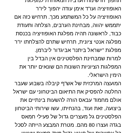
תהפוך הרשימה הערבית המאוחדת למפלגת
האופוזיציה ועו"ד אימן עודה יהפוך ליו"ר
האופוזיציה על כל המשתמע מכך.
תרחיש כזה אם
יתממש יהווה, מבחינת הערבים, הצלחה ותעודת
כבוד, לראשונה תהיה מפלגת האופוזיציה בכנסת
מפלגה אנטי ציונית, תרחיש שתרם להצלחתו יו"ר
מפלגת "ישראל ביתנו" אביגדור ליברמן.
למרות שמבחינת הפלסטינים אין הבדל בין
המפלגות הציוניות השונות הם שונאים יותר את
הימין הישראלי.
המועצה המרכזית של אש"ף קיבלה בשבוע שעבר
החלטה להפסיק את התיאום הביטחוני עם ישראל
אולם מחמוד עבאס הורה להשעות בינתיים את
ביצועה, זאת ועוד, בהנחיתו, עשו שירותי הביטחון
הפלסטינים גל מעצרים גדול של פעילי חמאס
בגדה ועצרו 80 מהם.
מטרת המבצע הייתה לסכל