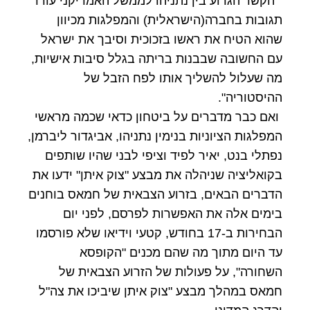
" הקשר הגרוע בין נתניהו לממשל האמריקני עורר
תגובות בחברה(הישראלית) והמפלגות מכיוון
שהוא הטיח את ראשו בזכוכית וסיבך את ישראל
עם החשובה שבבנות בריתה בגלל סיבות אישיות,
מה שעלול להשליך אותו לפח הזבל של
ההיסטוריה".
ואם כבר מדברים על ביטחון כדאי שכמה מראשי
המפלגות הציוניות בנימין נתניהו, אביגדור ליברמן,
נפתלי בנט, יאיר לפיד וציפי לבני שהיו שותפים
בקואליציה שניהלה את מבצע "צוק איתן" ידעו את
הדברים הבאים, בזרוע הצבאית של חמאס בוחנים
בימים אלה את האפשרות לפרסם, לפני יום
הבחירות ב-17 בחודש, קטעי וידיאו שלא פורסמו
עד היום מתוך מה שהם מכנים "הקופסא
השחורה", על פעולות של הזרוע הצבאית של
חמאס במהלך מבצע "צוק איתן שיביכו את צה"ל