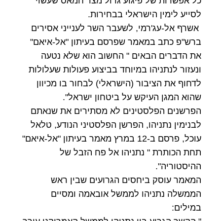
כל אפשרות של פיגוע גדול מצד חמאס שעשוי
לסייע לימין הישראלי בבחירות.
אשרף אל-עג'רמי, לשעבר השר לענייני אסירים
ברש"פ כתב במאמר שפרסם בעיתון "אל-איאם"
את הדברים הבאים " החשוב הוא שלא נטעה
ונעזור לנתניהו במיוחד בביצוע פעולות שעלולות
לדחוף את הציבור (הישראלי) לבחור בו מכיוון
שהוא המגן העיקש על ביטחון ישראל".
הפרשנים הפלסטינים לא מסתירים את שנאתם
לבנימין נתניהו, הפרשן הפלסטיני הנודע, טלאל
עוכל, פרסם ב-12 במרץ מאמר בעיתון "אל-איאם"
תחת הכותרת " נתניהו אל פח הזבל של
ההיסטוריה".
המאמר עוסק ביחסים הגרועים שבין ראש
הממשלה נתניהו לממשל אובאמה ומסיים
במילים: