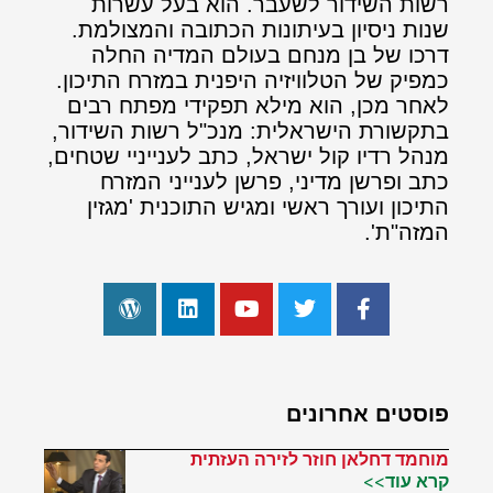
רשות השידור לשעבר. הוא בעל עשרות
שנות ניסיון בעיתונות הכתובה והמצולמת.
דרכו של בן מנחם בעולם המדיה החלה
כמפיק של הטלוויזיה היפנית במזרח התיכון.
לאחר מכן, הוא מילא תפקידי מפתח רבים
בתקשורת הישראלית: מנכ"ל רשות השידור,
מנהל רדיו קול ישראל, כתב לענייניי שטחים,
כתב ופרשן מדיני, פרשן לענייני המזרח
התיכון ועורך ראשי ומגיש התוכנית 'מגזין
המזה"ת'.
פוסטים אחרונים
מוחמד דחלאן חוזר לזירה העזתית
קרא עוד>>