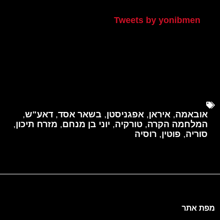
Tweets by yonibmen
אובאמה
,
איראן
,
אפגניסטן
,
בשאר אסד
,
דאע"ש
,
המלחמה הקרה
,
טורקיה
,
יוני בן מנחם
,
מזרח תיכון
,
סוריה
,
פוטין
,
רוסיה
מפת אתר