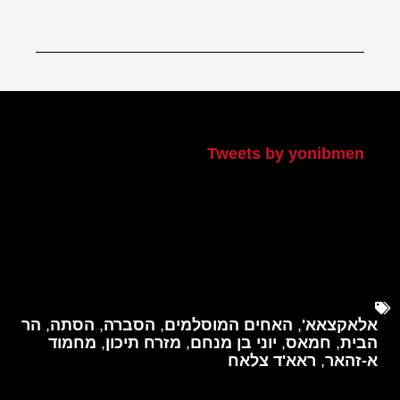
הטוויטר שלי
Tweets by yonibmen
אלאקצאא'
,
האחים המוסלמים
,
הסברה
,
הסתה
,
הר
הבית
,
חמאס
,
יוני בן מנחם
,
מזרח תיכון
,
מחמוד
א-זהאר
,
ראא'ד צלאח