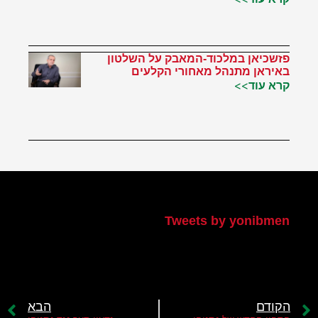
פזשכיאן במלכוד-המאבק על השלטון
באיראן מתנהל מאחורי הקלעים
קרא עוד>>
הטוויטר שלי
Tweets by yonibmen
הקודם
הבא