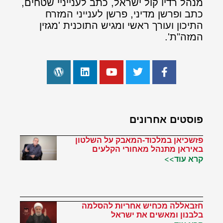
מנהל רדיו קול ישראל, כתב לענייניי שטחים,
כתב ופרשן מדיני, פרשן לענייני המזרח
התיכון ועורך ראשי ומגיש התוכנית 'מגזין
המזה"ת'.
פוסטים אחרונים
פזשכיאן במלכוד-המאבק על השלטון
באיראן מתנהל מאחורי הקלעים
קרא עוד>>
חזבאללה מכחיש אחריות להסלמה
בלבנון ומאשים את ישראל