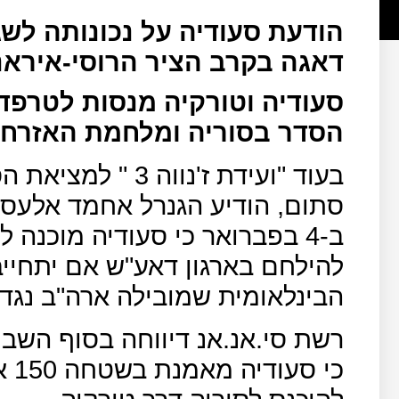
הודעת סעודיה על נכונותה לשג
דאגה בקרב הציר הרוסי-איראני
סעודיה וטורקיה מנסות לטרפד 
הסדר בסוריה ומלחמת האזרחים
בעוד "ועידת ז'נוו
סתום, הודיע הגנרל אחמד אלעסיר
ב-4 בפברואר כי סעודיה מוכנה 
להילחם בארגון דאע"ש אם יתחיי
הבינלאומית שמובילה ארה"ב נגד 
רשת סי.אנ.אנ דיווחה בסוף השבו
כי 