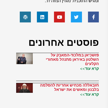
ומגיש התוכנית 'מגזין המזה"ת'.
פוסטים אחרונים
פזשכיאן במלכוד-המאבק על
השלטון באיראן מתנהל מאחורי
הקלעים
קרא עוד>>
חזבאללה מכחיש אחריות להסלמה
בלבנון ומאשים את ישראל
קרא עוד>>