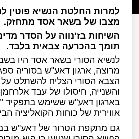
למרות החלטת הנשיא פוטין לה
מצבו של בשאר אסד מתחזק.
השיחות בז'נווה על הסדר מדינ
תומך בהכרעה צבאית בלבד.
לנשיא הסורי בשאר אסד היו בשב
מרוצה, ארגון דאע"ש בסוריה ספ
הצבא הסורי הצליח להשתלט על 
והשנייה, חיסולו של עבד אלרחמן
בארגון דאע"ש ששימש בתפקיד "ש
אווירית של כוחות הקואליציה הב
גם מתקפת הטרור של דאע"ש בב
הנשיא הסורי שטוען כי הוא מובי