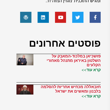
ומגיש התוכנית 'מגזין המזה"ת'.
פוסטים אחרונים
פזשכיאן במלכוד-המאבק על
השלטון באיראן מתנהל מאחורי
הקלעים
קרא עוד>>
חזבאללה מכחיש אחריות להסלמה
בלבנון ומאשים את ישראל
קרא עוד>>