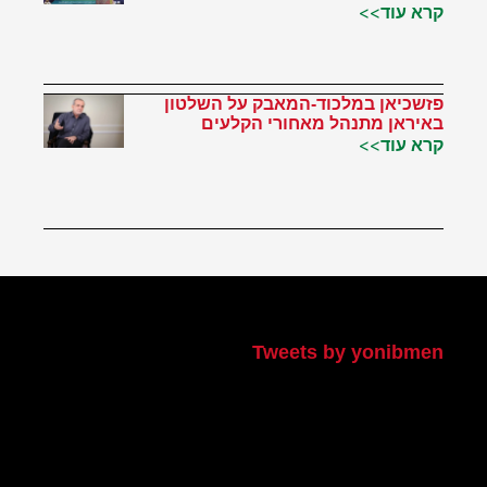
קרא עוד>>
פזשכיאן במלכוד-המאבק על השלטון
באיראן מתנהל מאחורי הקלעים
קרא עוד>>
הטוויטר שלי
Tweets by yonibmen