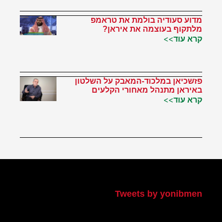
מדוע סעודיה בולמת את טראמפ
מלתקוף בעוצמה את איראן?
קרא עוד>>
פזשכיאן במלכוד-המאבק על השלטון
באיראן מתנהל מאחורי הקלעים
קרא עוד>>
הטוויטר שלי
Tweets by yonibmen