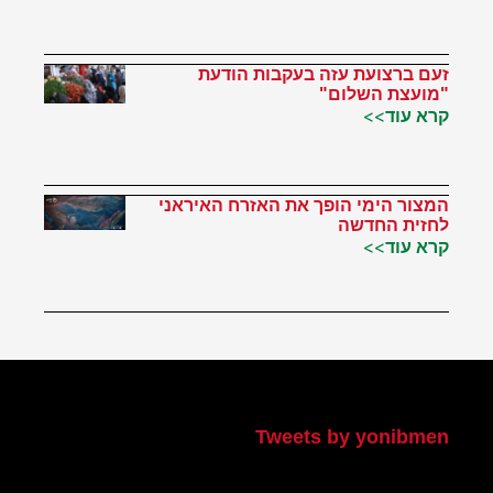
זעם ברצועת עזה בעקבות הודעת
"מועצת השלום"
קרא עוד>>
המצור הימי הופך את האזרח האיראני
לחזית החדשה
קרא עוד>>
הטוויטר שלי
Tweets by yonibmen