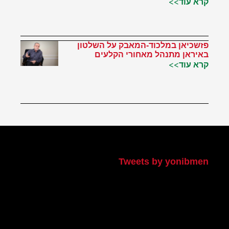
קרא עוד>>
פזשכיאן במלכוד-המאבק על השלטון
באיראן מתנהל מאחורי הקלעים
קרא עוד>>
הטוויטר שלי
Tweets by yonibmen