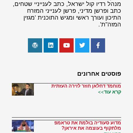
מנהל רדיו קול ישראל, כתב לענייניי שטחים,
כתב ופרשן מדיני, פרשן לענייני המזרח
התיכון ועורך ראשי ומגיש התוכנית 'מגזין
המזה"ת'.
פוסטים אחרונים
מוחמד דחלאן חוזר לזירה העזתית
קרא עוד>>
מדוע סעודיה בולמת את טראמפ
מלתקוף בעוצמה את איראן?