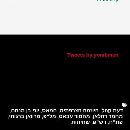
הטוויטר שלי
Tweets by yonibmen
דעת קהל
,
היוזמה הצרפתית
,
חמאס
,
יוני בן מנחם
,
מחמד דחלאן
,
מחמוד עבאס
,
מל"פ
,
מרוואן ברגותי
,
פת"ח
,
רש"פ
,
שחיתות