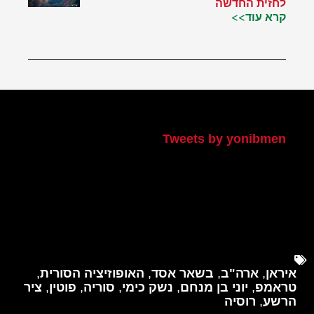
לחזית החדשה
קרא עוד>>
הטוויטר שלי
Tweets by yonibmen
איראן
,
ארה"ב
,
בשאר אסד
,
האופוזיציה הסורית
,
טראמפ
,
יוני בן מנחם
,
נשק כימי
,
סוריה
,
פוטין
,
ציר
הרשע
,
רוסיה