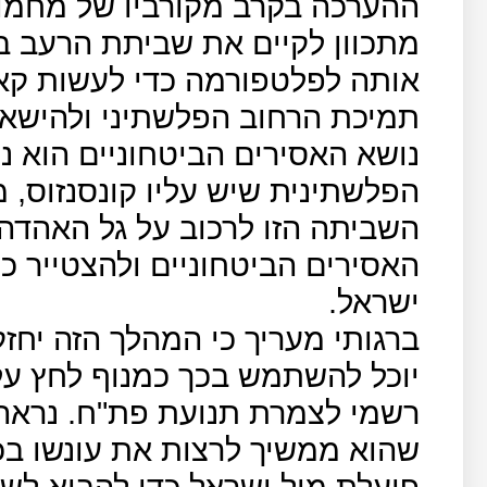
ההערכה בקרב מקורביו של מחמוד 
מתכוון לקיים את שביתת הרעב ב
אותה לפלטפורמה כדי לעשות קא
תמיכת הרחוב הפלשתיני ולהישאר
נושא האסירים הביטחוניים הוא נ
הפלשתינית שיש עליו קונסנזוס, 
השביתה הזו לרכוב על גל האהדה 
האסירים הביטחוניים ולהצטייר 
ישראל
.
ברגותי מעריך כי המהלך הזה יחזק
יוכל להשתמש בכך כמנוף לחץ על
רשמי לצמרת תנועת פת"ח. נראה
שהוא ממשיך לרצות את עונשו ב
פועלת מול ישראל כדי להביא לש