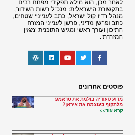
לאחר מכן, הוא מילא תפקידי מפתח רבים
בתקשורת הישראלית: מנכ"ל רשות השידור,
מנהל רדיו קול ישראל, כתב לענייניי שטחים,
כתב ופרשן מדיני, פרשן לענייני המזרח
התיכון ועורך ראשי ומגיש התוכנית 'מגזין
המזה"ת'.
פוסטים אחרונים
מדוע סעודיה בולמת את טראמפ
מלתקוף בעוצמה את איראן?
קרא עוד>>