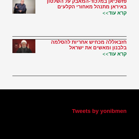
פזשכיאן במלכוד-המאבק על השלטון
באיראן מתנהל מאחורי הקלעים
קרא עוד>>
חזבאללה מכחיש אחריות להסלמה
בלבנון ומאשים את ישראל
קרא עוד>>
הטוויטר שלי
Tweets by yonibmen