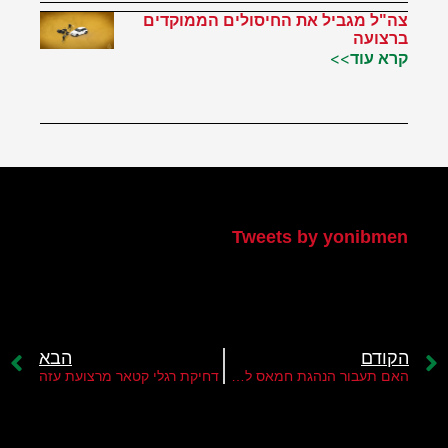
צה"ל מגביל את החיסולים הממוקדים
ברצועה
קרא עוד>>
הטוויטר שלי
Tweets by yonibmen
הקודם
הבא
האם תעבור הנהגת חמאס לאלגי'ריה?
דחיקת רגלי קטאר מרצועת עזה