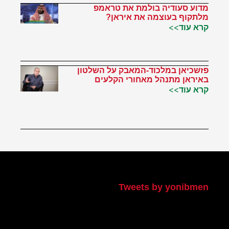
מדוע סעודיה בולמת את טראמפ
מלתקוף בעוצמה את איראן?
קרא עוד>>
פזשכיאן במלכוד-המאבק על השלטון
באיראן מתנהל מאחורי הקלעים
קרא עוד>>
הטוויטר שלי
Tweets by yonibmen