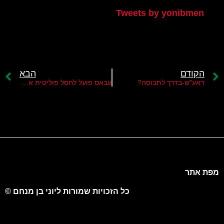
Tweets by yonibmen
הקודם
הבא
דאע"ש-בדרך לתבוסה?
עבאס פועל לחסל פוליטית את ברגותי
מפת אתר
כל הזכויות שמורות ליוני בן מנחם ©