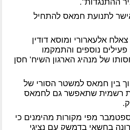
ר ההתנגדות".
אישר לתנועת חמאס להתחיל
אלח אלעארורי ומוסא דודין
פעילים נוספים והתמקמו
ותו של מנהיג הארגון השיח' חסן
וך בין חמאס למשטר הסורי של
ות רשמית שתאפשר גם לחמאס
.
ן "ראי אליום" דיווח ב-29 בספטמבר מפי מקורות מהימנים כי
ונה בחשאי בדמשק עם נציגי