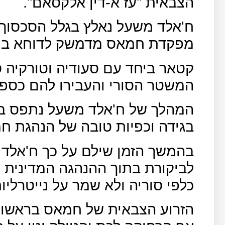
הצבאית "עז א-דין אלקסאם".
ח'אלד משעל נאלץ בגלל הסכסוך
מפקדת חמאס מדמשק לדוחא בי
קטאר ביחד עם סעודיה וטורקיה סי
המשטר הסורי והעבירו להם כספי
המהלך של ח'אלד משעל נתפס בעי
בגידה וכפיות טובה של הנהגת ח
בהמשך הזמן שילם על כך ח'אלד 
לביקורת בתוך ההנהגה המדינית 
כלפי סוריה ולא שמר על נייטרליות
הזרוע הצבאית של חמאס בראשותם