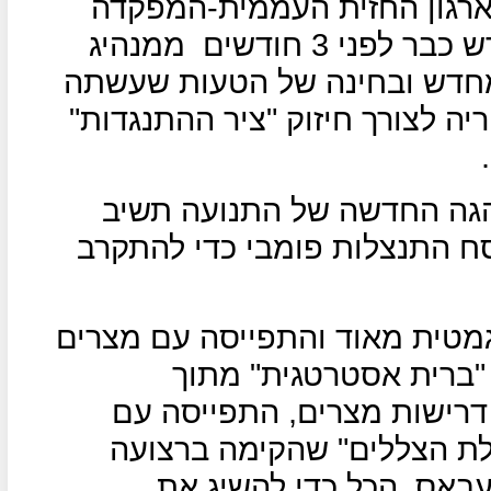
 ארגון החזית העממית-המפקדה
פני 3 חודשים
ממנהיג
מחדש ובחינה של הטעות שעשתה
 לצורך חיזוק "ציר ההתנגדות"
הגה החדשה של התנועה תשיב
סח התנצלות פומבי כדי להתקרב
גמטית מאוד והתפייסה עם מצרים
 "ברית אסטרטגית" מתוך
דרישות מצרים, התפייסה עם
ת הצללים" שהקימה ברצועה
באס, הכל כדי להשיג את