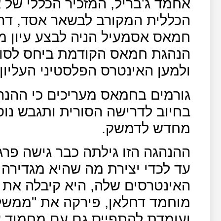
אחמד ג'בריל, המזכיר הכללי של
הכללית המקורב לבשאר אסד, דרש כבר ל
חמאס אסמעיל הניה לבצע עיון 
הנהגת חמאס הקודמת ביחס לסוריה
ולמען האינטרס הפלסטיני העליון.
גורמים בחמאס מעריכים כי ההנ
בחיוב לדרישה הסורית ותגבש נו
מחדש לדמשק.
ההנהגה הזו גילתה כבר גישה פר
עד לכדי יצירת מה שהיא מגדירה
האינטרסים שלה, היא קיבלה את 
מוחמד דחלאן, פירקה את "ממשל
ועומדת להתפייס גם עם מחמוד ע