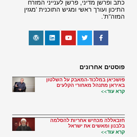
כתב ופרשן מדיני, פרשן לענייני המזרח
התיכון ועורך ראשי ומגיש התוכנית 'מגזין
המזה"ת'.
פוסטים אחרונים
פזשכיאן במלכוד-המאבק על השלטון
באיראן מתנהל מאחורי הקלעים
קרא עוד>>
חזבאללה מכחיש אחריות להסלמה
בלבנון ומאשים את ישראל
קרא עוד>>