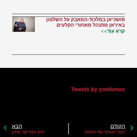
פזשכיאן במלכוד-המאבק על השלטון
באיראן מתנהל מאחורי הקלעים
קרא עוד>>
הטוויטר שלי
Tweets by yonibmen
הקודם
הבא
הגול העצמי של חמאס
לחץ אמריקני מתון