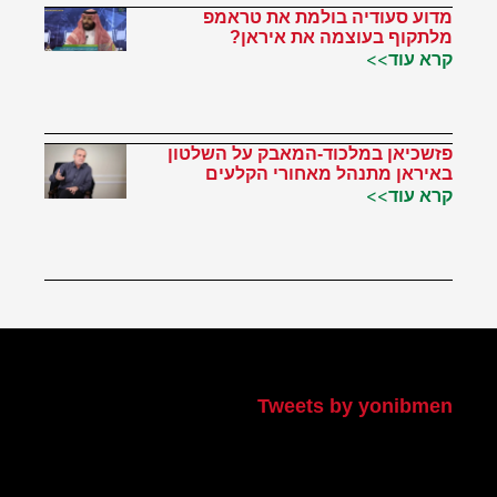
מדוע סעודיה בולמת את טראמפ
מלתקוף בעוצמה את איראן?
קרא עוד>>
פזשכיאן במלכוד-המאבק על השלטון
באיראן מתנהל מאחורי הקלעים
קרא עוד>>
הטוויטר שלי
Tweets by yonibmen