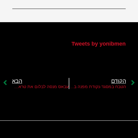
הטוויטר שלי
Tweets by yonibmen
הקודם
הבא
הטבח במסגד-נקודת מפנה במלחמה בטרור?
עבאס מנסה לבלום את טראמפ בעניין ירושלים