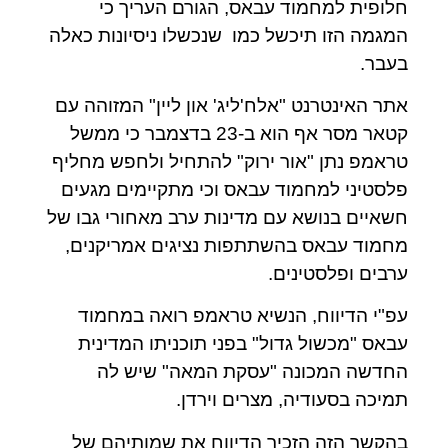
חלופית למחמוד עבאס, הגורם העריך כי
המגמה הזו תיכשל כמו
שנכשלו ניסיונות כאלה
בעבר.
אתר האינטרנט "אלח'ליג' און ליין" המזוהה עם
קטאר מסר אף הוא ב-23 בדצמבר כי ממשל
טראמפ נתן "אור ירוק" להתחיל ולחפש מחליף
פלסטיני למחמוד עבאס וכי מתקיימים מגעים
חשאיים בנושא עם מדינות ערב מאחורי גבו של
מחמוד עבאס בהשתתפות נציגים אמריקנים,
ערבים ופלסטינים.
עפ"י הדיווח, הנשיא טראמפ רואה במחמוד
עבאס "מכשול גדול" בפני תוכניתו המדינית
החדשה המכונה "עסקת המאה" שיש לה
תמיכה בסעודיה, מצרים וירדן.
בהקשר הזה הזכיר הדיווח את שמותיהם של