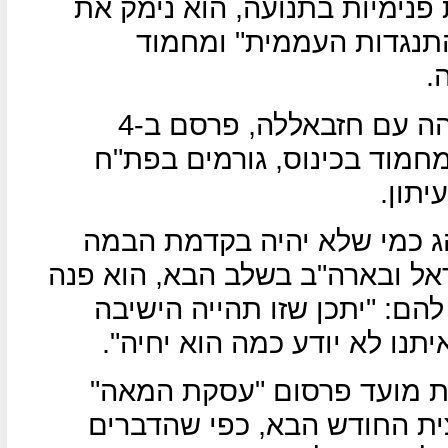
ת פנימיות בתנועה, הוא נימק את
תנגדות העממית" ומחמוד
.
עיתון "אל-אח'באר" הלבנוני המזוהה עם חזבאללה, פרסם ב-4
מוד בכינוס, גורמים בפת"ח
תון.
ג כמי שלא יהיה בקדמת הבמה
ל ובארה"ב בשלב הבא, הוא פנה
ם: "יתכן שזו תהייה הישיבה
נו לא יודע כמה הוא יחיה".
ות מועד פרסום "עסקת המאה"
ת החודש הבא, כפי שהדברים