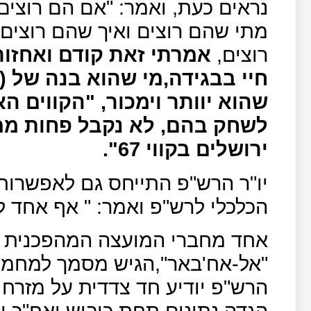
נראים כעת, ואמר: "אם הם רוצים 
מתי שהם רוצים ואיך שהם רוצים,
רוצים,
אמרתי זאת קודם ואחזור 
חיי בבגידה,מי שהוא בנה של 
שהוא יוותר וימכור, "הקווים ה
לשחק בהם, לא נקבל פחות ממ
ירושלים בקווי 67".
יו"ר הרש"פ התייחס גם לאפשרו
הכלכלי לרש"פ ואמר: " אף אחד 
אחד מחברי המועצה המהפכנית ששמ
"אל-אח'באר",הגיש מסמך למחמוד
הרש"פ יודיע חד צדדית על מזרח 
הגדה נתונים תחת כיבוש ואח"כ י