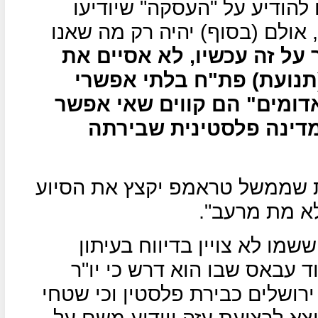
להודיע על "העסקה" שיודיעו
 אולם (בסוף) יהיה רק מה שאנו
על זה עכשיו, לא אסיים את
(תנועת) פת"ח בלתי אפשרי
אדומים" הם קווים שאי אפשר
דינה פלסטינית שבירתה
ת שממשל טראמפ יקצץ את הסיוע
לא מת מרעב".
ו לא צויין בדיווח בעיתון
 עבאס שבו הוא דרש כי יו"ר
ירושלים כבירת פלסטין וכי שטחי
יצא לרצועת עזה ויודיע משם על