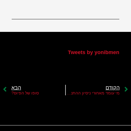
הטוויטר שלי
Tweets by yonibmen
הקודם
הבא
מי עומד מאחורי ניסיון ההתנקשות בראש הממשלה הפלסטיני?
סופו של הפיוס?