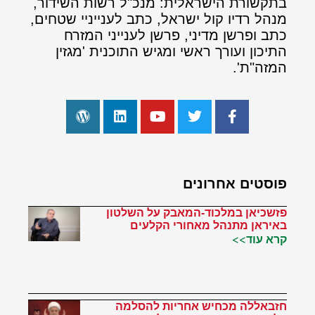
בתקשורת הישראלית: מנכ"ל רשות השידור,
מנהל רדיו קול ישראל, כתב לענייניי שטחים,
כתב ופרשן מדיני, פרשן לענייני המזרח
התיכון ועורך ראשי ומגיש התוכנית 'מגזין
המזה"ת'.
פוסטים אחרונים
פזשכיאן במלכוד-המאבק על השלטון
באיראן מתנהל מאחורי הקלעים
קרא עוד>>
חזבאללה מכחיש אחריות להסלמה