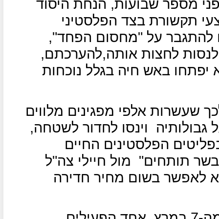
פני מספר שבועות, הנחת היסוד
עי תקשורת בצד הפלסטיני
 להתגבר על "מחסום הפחד",
לנסות לחצות אותה,להערכתם,
לא יפתחו באש חיה בגלל נוכחות
ך שעשרות אלפי מפגינים מלווים
 גבולותיה
וינסו לחדור לשטחה,
פליטים הפלסטינים החיים
בשר תותחים"
מול חיילי צה"ל
לא לאפשר בשום מחיר חדירה
עפ"י דיווח בסוכנות "קודס פרס" מה-7 במרץ, אחד הפעילים