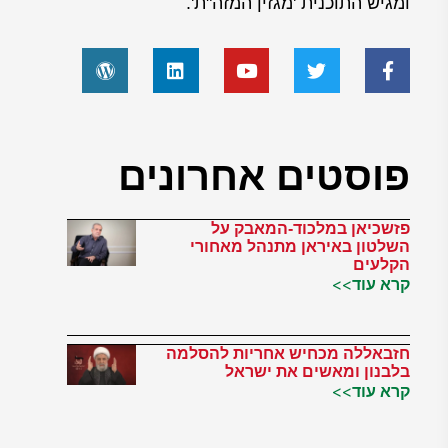
ומגיש התוכנית 'מגזין המזה"ת'.
פוסטים אחרונים
פזשכיאן במלכוד-המאבק על
השלטון באיראן מתנהל מאחורי
הקלעים
קרא עוד>>
חזבאללה מכחיש אחריות להסלמה
בלבנון ומאשים את ישראל
קרא עוד>>