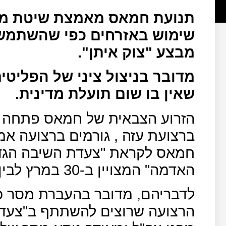
תנועת חמאס מאמצת שיטת מא
שימוש באזרחים כפי שהשתמשה
מבצע "צוק איתן".
מדובר בניצול ציני של הפליטי
שאין בו שום תועלת מדינית.
ברצועת עזה , גורמים ברצועה אמ
חמאס לקראת "צעדת השיבה הגדול
האדמה" המצויין ב-30 במרץ לבין "יום הנכבה" ב-15 במאי.
לדבריהם, מדובר בהעברת מסר כפ
הרצועה שרוצים להשתתף ב"צעדת