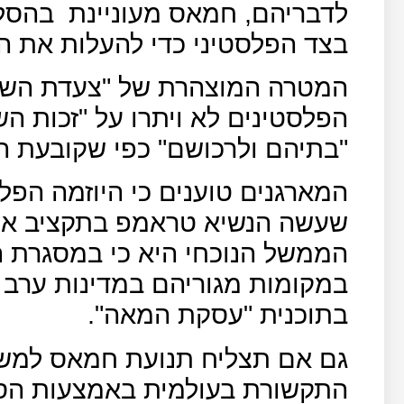
לדבריהם, חמאס מעוניינת
בהסלמ
בצד הפלסטיני כדי להעלות את הע
המטרה המוצהרת של "צעדת השיב
הפלסטינים לא ויתרו על "זכות ה
"בתיהם ולרכושם" כפי שקובעת החלטה 194 ש
המארגנים טוענים כי היוזמה הפל
שעשה הנשיא טראמפ בתקציב אונ
הממשל הנוכחי היא כי במסגרת ה
במקומות מגוריהם במדינות ערב כ
בתוכנית "עסקת המאה".
גם אם תצליח תנועת חמאס למש
התקשורת בעולמית באמצעות הסל